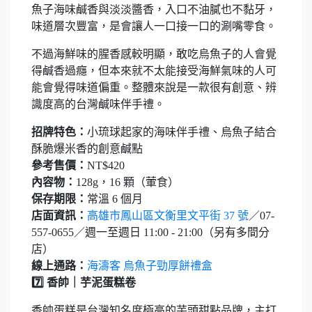
魚子海味鹹香與淡淡醬香，入口不油膩也不黏牙，
味道層次豐富，是會讓人一口接一口的涮嘴零食。
不過海鮮味的腥香感較明顯，敢吃烏魚子的人會覺
得鹹香過癮，但本來就不太能接受海鮮氣味的人可
能會覺得味道偏重。整體來說是一款很有創意、辨
識度高的台灣鹹味伴手禮。
招牌特色：
小琉球起家的海味伴手禮、烏魚子結合
酥脆爆米香的創意鹹點
參考售價：
NT$420
內容物：
128g，16 顆（葷食）
保存期限：
常溫 6 個月
店面資訊：
高雄市鳳山區文衡里文平街 37 號
／07-
557-0655／週一至週日 11:00 - 21:00（另有多間分
店）
線上通路：
海濤客 烏魚子勁厚餅禮盒
7️⃣ 香帥｜芋泥蛋糕卷
香帥蛋糕是台灣知名度極高的芋頭甜點品牌，主打