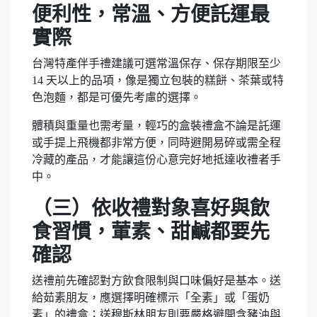
便利性，常溫、方便託運最
實際
台灣特產伴手禮建議可選常溫保存、保存期限至少
14 天以上的品項，像是獨立包裝的糕餅、茶葉或特
色泡麵，都是可優先考慮的選擇。
體積與重量也需考量，輕巧的盒裝禮盒不論是託運
或手提上飛機都非常方便，同時避開易碎或需全程
冷藏的產品，才能讓這份心意完好地抵達收禮者手
中。
（三）依收禮對象喜好與飲
食習慣，葷素、甜鹹都要先
確認
送禮前先確認對方飲食限制與口味偏好是基本。送
給茹素朋友，應選擇明確標示「全素」或「蛋奶
素」的禮盒；送穆斯林朋友則要嚴格避開含豬油與