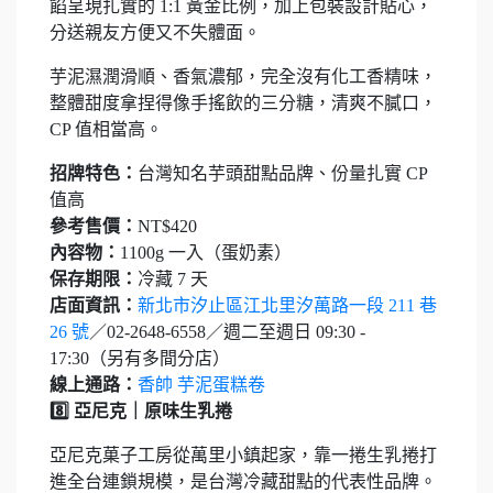
餡呈現扎實的 1:1 黃金比例，加上包裝設計貼心，
分送親友方便又不失體面。
芋泥濕潤滑順、香氣濃郁，完全沒有化工香精味，
整體甜度拿捏得像手搖飲的三分糖，清爽不膩口，
CP 值相當高。
招牌特色：
台灣知名芋頭甜點品牌、份量扎實 CP
值高
參考售價：
NT$420
內容物：
1100g 一入（蛋奶素）
保存期限：
冷藏 7 天
店面資訊：
新北市汐止區江北里汐萬路一段 211 巷
26 號
／02-2648-6558／週二至週日 09:30 -
17:30（另有多間分店）
線上通路：
香帥 芋泥蛋糕卷
8️⃣ 亞尼克｜原味生乳捲
亞尼克菓子工房從萬里小鎮起家，靠一捲生乳捲打
進全台連鎖規模，是台灣冷藏甜點的代表性品牌。