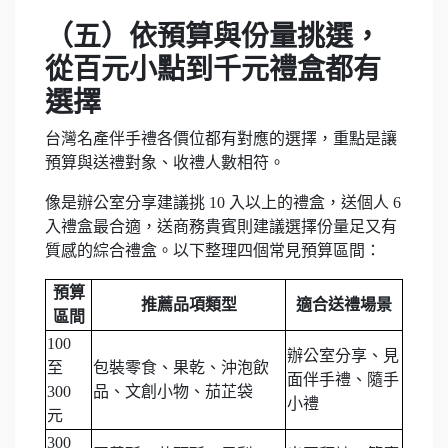
（五）依預算與份量挑選，
從百元小點到千元禮盒都有
選擇
台灣名產伴手禮各價位都有對應的選擇，重點是讓
預算與送禮對象、收禮人數相符。
像是辦公室分享建議挑 10 入以上的禮盒，送個人 6
入禮盒最合適，送商務貴賓則建議選擇份量足又有
質感的綜合禮盒。以下整理四個常見預算區間：
預算
推薦品項類型
適合送禮場景
區間
100
辦公室分享、見
至
包裝零食、果乾、沖泡飲
面伴手禮、隨手
300
品、文創小物、茄芷袋
小禮
元
300