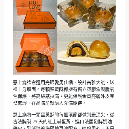
慧上癮禮盒選用亮眼愛馬仕橘，設計高雅大氣、送
禮十分體面。每顆蛋黃酥都擁有獨立塑膠盒與脫氧
包保護，將高級感拉滿，更能保護金黃亮麗外皮完
整無瑕，在品嚐前就讓人充滿期待。
慧上癮將一顆蛋黃酥的每個環節都做到最頂尖，從
古法醃製 25 天的紅土鹹蛋黃、進口法國發酵奶油
餅皮，到減糖的海藻糖豆沙配方，這份用心，正是