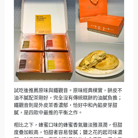
試吃後推薦原味與鐵觀音。原味經典樸實，餅皮不
油不膩配茶剛好，完全沒有傳統糕餅的油膩負擔；
鐵觀音則是外皮茶香濃郁，恰好中和內餡麥芽甜
膩，是四款中最推的平衡之作。
相比之下，蜂蜜口味的蜂蜜香氣雖淡雅濕潤，但甜
度疊加較高，怕甜者容易發膩；鹽之花的起司味濃