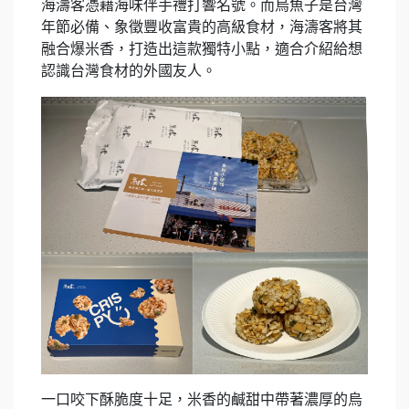
海濤客憑藉海味伴手禮打響名號。而烏魚子是台灣
年節必備、象徵豐收富貴的高級食材，海濤客將其
融合爆米香，打造出這款獨特小點，適合介紹給想
認識台灣食材的外國友人。
一口咬下酥脆度十足，米香的鹹甜中帶著濃厚的烏