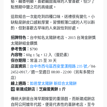
郁、鹹香明顯，喜歡鹹甜風味的人會喜歡，但少了
點預期中鹽之花的高級感。
這款組合一次能吃到四種口味，送禮很有變化。小
缺點是餅皮口感較厚實，習慣輕薄口感的人可以斟
酌，但對喜歡古早味的人來說恰到好處。
招牌特色：
台中知名太陽餅老店、2015 台灣金餅獎
太陽餅組金鑽獎
參考售價：
$790
內容物：
60g ± 5g，12 入（蛋奶素）
保存期限：
常溫 25 至 30 天
店面資訊：
台中市西屯區西安里漢翔路 235 號
／04-
2452-0917／週一至週日 08:00 - 22:00（另有多間分
店）
線上通路：
如邑堂太陽餅 新綜合太陽餅
5️⃣ 新建成餅店｜芝麻蛋黃餅 1 斤
傳統大餅是台灣早期嫁娶的重頭戲，而新建成餅店
自阿公阿嬤年代起，便是代表性的喜餅老店，至今