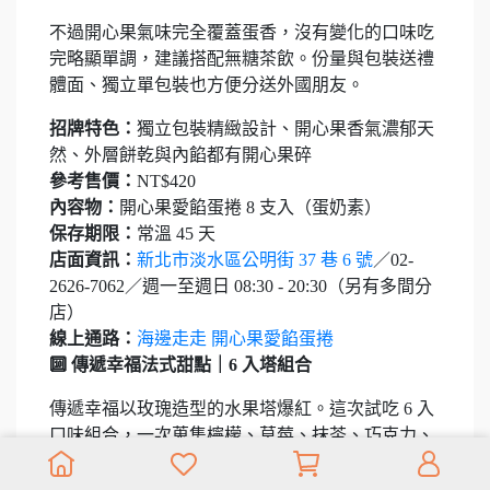
不過開心果氣味完全覆蓋蛋香，沒有變化的口味吃
完略顯單調，建議搭配無糖茶飲。份量與包裝送禮
體面、獨立單包裝也方便分送外國朋友。
招牌特色：
獨立包裝精緻設計、開心果香氣濃郁天
然、外層餅乾與內餡都有開心果碎
參考售價：
NT$420
內容物：
開心果愛餡蛋捲 8 支入（蛋奶素）
保存期限：
常溫 45 天
店面資訊：
新北市淡水區公明街 37 巷 6 號
／02-
2626-7062／週一至週日 08:30 - 20:30（另有多間分
店）
線上通路：
海邊走走 開心果愛餡蛋捲
🔟 傳遞幸福法式甜點｜6 入塔組合
傳遞幸福以玫瑰造型的水果塔爆紅。這次試吃 6 入
口味組合，一次蒐集檸檬、草莓、抹茶、巧克力、
焦糖燕麥、百香果六種口味，不過提醒塔類商品屬
於葷食，素食者需額外留意。