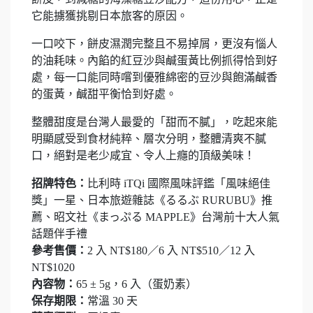
它能擄獲挑剔日本旅客的原因。
一口咬下，餅皮濕潤完整且不易掉屑，更沒有惱人
的油耗味。內餡的紅豆沙與鹹蛋黃比例抓得恰到好
處，每一口能同時嚐到優雅綿密的豆沙與飽滿鹹香
的蛋黃，鹹甜平衡恰到好處。
整體甜度是台灣人最愛的「甜而不膩」，吃起來能
明顯感受到食材純粹、層次分明，整體清爽不膩
口，絕對是老少咸宜、令人上癮的頂級美味！
招牌特色：
比利時 iTQi 國際風味評鑑「風味絕佳
獎」一星、日本旅遊雜誌《るるぶ RURUBU》推
薦、昭文社《まっぷる MAPPLE》台灣前十大人氣
話題伴手禮
參考售價：
2 入 NT$180／6 入 NT$510／12 入
NT$1020
內容物：
65 ± 5g，6 入（蛋奶素）
保存期限：
常溫 30 天