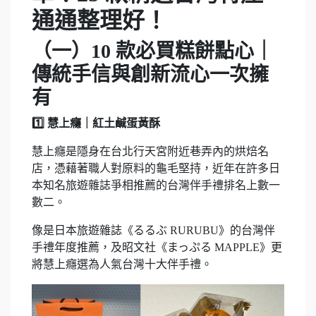
通通整理好！
（一）10 款必買糕餅點心｜
傳統手信與創新流心一次擁
有
1️⃣ 慧上癮｜紅土鹹蛋黃酥
慧上癮是隱身在台北行天宮附近巷弄內的烘焙名
店，憑藉著職人對原料的龜毛堅持，近年在許多日
本知名旅遊雜誌爭相推薦的台灣伴手禮排名上數一
數二。
像是日本旅遊雜誌《るるぶ RURUBU》的台灣伴
手禮年度推薦，及昭文社《まっぷる MAPPLE》更
將慧上癮選為人氣台灣十大伴手禮。