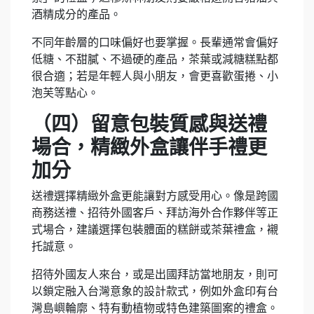
酒精成分的產品。
不同年齡層的口味偏好也要掌握。長輩通常會偏好
低糖、不甜膩、不過硬的產品，茶葉或減糖糕點都
很合適；若是年輕人與小朋友，會更喜歡蛋捲、小
泡芙等點心。
（四）留意包裝質感與送禮
場合，精緻外盒讓伴手禮更
加分
送禮選擇精緻外盒更能讓對方感受用心。像是跨國
商務送禮、招待外國客戶、拜訪海外合作夥伴等正
式場合，建議選擇包裝體面的糕餅或茶葉禮盒，襯
托誠意。
招待外國友人來台，或是出國拜訪當地朋友，則可
以鎖定融入台灣意象的設計款式，例如外盒印有台
灣島嶼輪廓、特有動植物或特色建築圖案的禮盒。