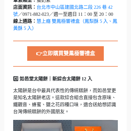
葷素類型：
蛋奶素
店面資訊：
台北市中山區建國北路二段 226 巷 42
號
／0971-882-023／週一至週日 11：00 至 20：00
線上通路：
慧上癮 雙鳳極響禮盒（鳳梨酥 5 入、鳳
黃酥 5 入）
👉立即購買雙鳳極響禮盒
4️⃣ 如邑堂太陽餅｜新綜合太陽餅 12 入
太陽餅是台中最具代表性的傳統糕餅，而如邑堂更
是知名太陽餅老店。這款綜合組合直接包含原味、
鐵觀音、蜂蜜、鹽之花四種口味，適合送給想認識
台灣傳統糕餅的外國朋友。