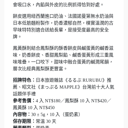
會吸口水，內餡與外皮的比例抓得恰到好處。
餅皮選用紐西蘭進口奶油、法國諾曼第無水奶油與
日本低筋麵粉製作，奶香濃郁自然，樸實溫潤的古
早味特特別適合送給長輩，是接受度最高的安全
牌。
鳳黃酥則結合鳳梨酥的酥香餅皮與鹹蛋黃的鹹香滋
味，奶香餅皮、香甜鳳梨餡、鹹香蛋黃形成三重風
味堆疊。一口咬下，甜味中融合蛋黃的鹹潤尾韻，
層次比經典鳳梨酥更豐富。
招牌特色：
日本旅遊雜誌《るるぶ RURUBU》推
薦、昭文社《まっぷる MAPPLE》台灣前十大人氣
話題伴手禮
參考售價：
4 入 NT$180／鳳梨酥 10 入 NT$420／
鳳黃酥 10 入 NT$450
內容物：
30 ± 5g，10 入（蛋奶素）
保存期限：
常溫 30 天