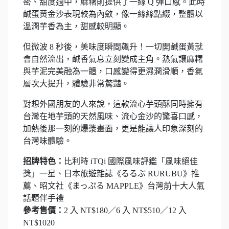
密、甜度適中，麻糬則提供了一絲 Q 彈口感。此時
鹹蛋黃金沙表現較為內斂，像一絲絲點綴，整體以
溫潤芋香為主，甜感較明顯。
但微波 8 秒後，美味度瞬間飆升！一切開鹹蛋黃就
會自然流出，鹹香氣息立刻變成主角。熱氣讓麻糬
與芋泥完美融為一體，口感變得更濕潤滑順，香氣
層次大提升，體驗非常驚豔。
對想外國朋友的人來說，這款流心芋頭酥同時擁有
台灣在地芋頭的天然風味、流心金沙的驚喜口感，
加熱後那一刻的爆漿畫面，更是能讓人印象深刻的
台灣味體驗。
招牌特色：
比利時 iTQi 國際風味評鑑「風味絕佳
獎」一星、日本旅遊雜誌《るるぶ RURUBU》推
薦、昭文社《まっぷる MAPPLE》台灣前十大人氣
話題伴手禮
參考售價：
2 入 NT$180／6 入 NT$510／12 入
NT$1020