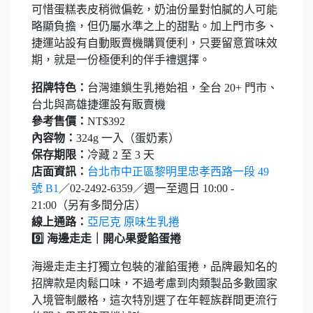
可惜蛋糕表皮稍微偏乾，奶油份量對怕膩的人可能
略顯負擔，但仍屬水準之上的甜點。加上門市多、
捷運站設有自動販賣機購買便利，只要留意賞味效
期，就是一份極便利的伴手禮選擇。
招牌特色：
台灣連鎖生乳捲始祖，全台 20+ 門市、
台北與高雄捷運設有販賣機
參考售價：
NT$392
內容物：
324g 一入（蛋奶素）
保存期限：
冷藏 2 至 3 天
店面資訊：
台北市中正區黎明里忠孝西路一段 49
號 B1
／02-2492-6359／週一至週日 10:00 -
21:00（另有多間分店）
線上通路：
亞尼克 原味生乳捲
9️⃣ 海邊走走｜開心果愛餡蛋捲
海邊走走主打獨立包裝的灌餡蛋捲，品牌最知名的
招牌款是肉鬆口味，不過考慮到肉類製品多數國家
入境管制嚴格，這次特別選了在年輕族群間更流行