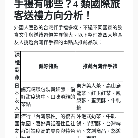
手禮有哪些？4 類國際旅
客送禮方向分析！
外國人喜歡的台灣伴手禮多樣，不過不同國家的飲
食文化與送禮習慣差異很大。以下整理為四大地區
友人挑選台灣伴手禮的重點與推薦品項：
送
禮
偏好特點
推薦台灣伴手禮
對
象
日
東方美人茶、高山烏
講究精緻包裝與細節，偏
本
龍茶、紅玉紅茶、鳳
好甜度適中、口味淡雅的
友
梨酥、蛋黃酥、牛軋
茶點
人
糖
韓
流行「台灣感性」的復古
沖泡式奶茶、牛軋
國
氛圍，喜好具話題性且社
餅、芋頭酥、台灣啤
友
群討論度高的零食與特色
酒、文創商品、悠遊