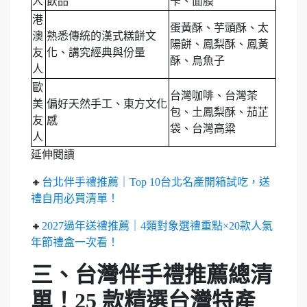
人
飲品
卡、面膜
港
蛋黃酥、芋頭酥、太
澳
熟悉傳統的漢式糕餅文
陽餅、鳳梨酥、鳳黃
友
化、講究經典與份量
酥、烏魚子
人
歐
台灣咖啡、台灣茶
美
偏好天然手工、東方文化
包、土鳳梨酥、茄芷
友
感
袋、台灣高粱
人
延伸閱讀
🔸
台北伴手禮推薦｜Top 10台北名產開箱試吃，送
禮自用必買清單！
🔸
2027過年送禮推薦｜4類對象選禮重點×20款人氣
年節禮盒一次看！
三、台灣伴手禮推薦總清
單！25 款精選台灣特產