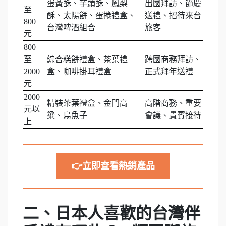
蛋黃酥、芋頭酥、鳳梨
出國拜訪、節慶
至
酥、太陽餅、蛋捲禮盒、
送禮、招待來台
800
台灣啤酒組合
旅客
元
800
至
綜合糕餅禮盒、茶葉禮
跨國商務拜訪、
2000
盒、咖啡掛耳禮盒
正式拜年送禮
元
2000
精裝茶葉禮盒、金門高
高階商務、重要
元以
粱、烏魚子
會議、貴賓接待
上
👉立即查看熱銷產品
二、日本人喜歡的台灣伴