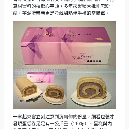
真材實料的檳榔心芋頭，多年來累積大批死忠粉
絲，芋泥蛋糕卷更是冷藏甜點伴手禮的常勝軍。
一拿起來會立刻注意到沉甸甸的份量，細看包裝才
發現蛋糕卷足足有一公斤重（1100g）。蛋糕與內