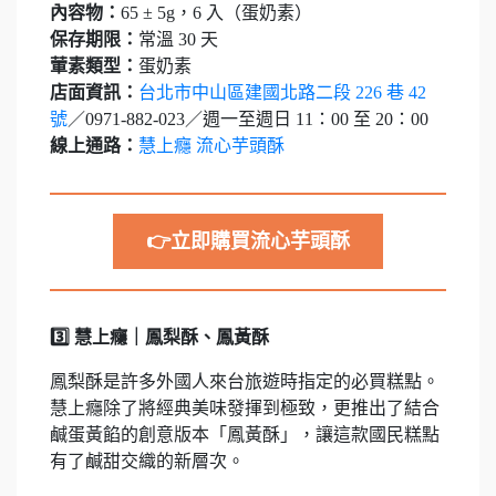
內容物：
65 ± 5g，6 入（蛋奶素）
保存期限：
常溫 30 天
葷素類型：
蛋奶素
店面資訊：
台北市中山區建國北路二段 226 巷 42
號
／0971-882-023／週一至週日 11：00 至 20：00
線上通路：
慧上癮 流心芋頭酥
👉立即購買流心芋頭酥
3️⃣ 慧上癮｜鳳梨酥、鳳黃酥
鳳梨酥是許多外國人來台旅遊時指定的必買糕點。
慧上癮除了將經典美味發揮到極致，更推出了結合
鹹蛋黃餡的創意版本「鳳黃酥」，讓這款國民糕點
有了鹹甜交織的新層次。