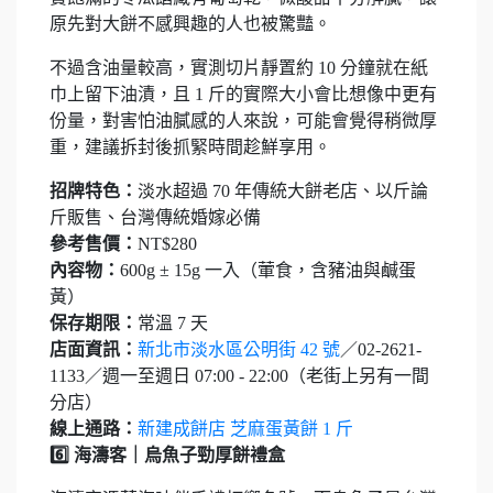
原先對大餅不感興趣的人也被驚豔。
不過含油量較高，實測切片靜置約 10 分鐘就在紙
巾上留下油漬，且 1 斤的實際大小會比想像中更有
份量，對害怕油膩感的人來說，可能會覺得稍微厚
重，建議拆封後抓緊時間趁鮮享用。
招牌特色：
淡水超過 70 年傳統大餅老店、以斤論
斤販售、台灣傳統婚嫁必備
參考售價：
NT$280
內容物：
600g ± 15g 一入（葷食，含豬油與鹹蛋
黃）
保存期限：
常溫 7 天
店面資訊：
新北市淡水區公明街 42 號
／02-2621-
1133／週一至週日 07:00 - 22:00（老街上另有一間
分店）
線上通路：
新建成餅店 芝麻蛋黃餅 1 斤
6️⃣ 海濤客｜烏魚子勁厚餅禮盒