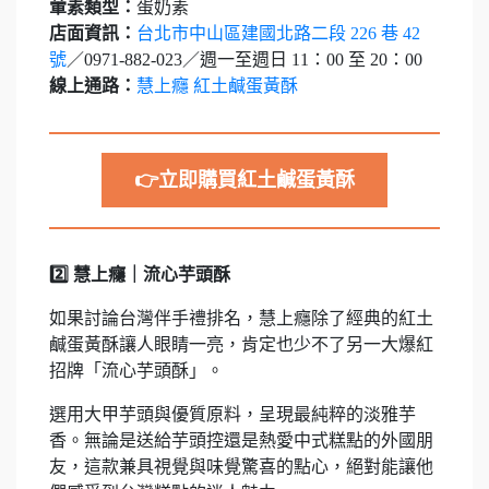
葷素類型：
蛋奶素
店面資訊：
台北市中山區建國北路二段 226 巷 42
號
／0971-882-023／週一至週日 11：00 至 20：00
線上通路：
慧上癮 紅土鹹蛋黃酥
👉立即購買紅土鹹蛋黃酥
2️⃣ 慧上癮｜流心芋頭酥
如果討論台灣伴手禮排名，慧上癮除了經典的紅土
鹹蛋黃酥讓人眼睛一亮，肯定也少不了另一大爆紅
招牌「流心芋頭酥」。
選用大甲芋頭與優質原料，呈現最純粹的淡雅芋
香。無論是送給芋頭控還是熱愛中式糕點的外國朋
友，這款兼具視覺與味覺驚喜的點心，絕對能讓他