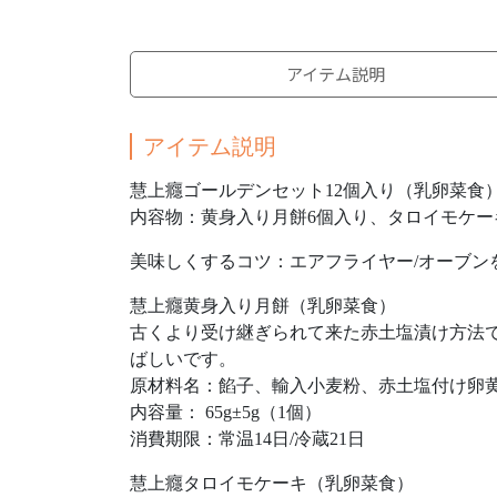
アイテム説明
アイテム説明
慧上癮ゴールデンセット12個入り（乳卵菜食
内容物：黄身入り月餅6個入り、タロイモケー
美味しくするコツ：エアフライヤー/オーブン
慧上癮黄身入り月餅（乳卵菜食）
古くより受け継ぎられて来た赤土塩漬け方法
ばしいです。
原材料名：餡子、輸入小麦粉、赤土塩付け卵
内容量： 65g±5g（1個）
消費期限：常温14日/冷蔵21日
慧上癮タロイモケーキ（乳卵菜食）