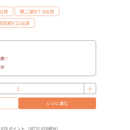
2出貨
第二波9/7-9出貨
第四波9/21出貨
點數！
3折
レジに進む
1020
ポイント （
NT$1,020
相当）