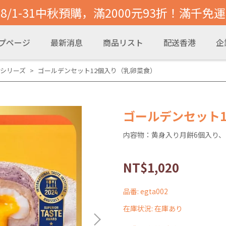
8/1-31中秋預購，滿2000元93折！滿千免運
プページ
最新消息
商品リスト
配送香港
企
シリーズ
ゴールデンセット12個入り（乳卵菜食）
ゴールデンセット
内容物：黄身入り月餅6個入り、
NT$1,020
品番:
egta002
在庫状況:
在庫あり