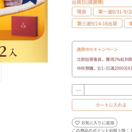
出貨日(請選擇)
現貨
第一波8/31-9/
第三波9/14-16出貨
適用中のキャンペーン
立即註冊會員，獲得2%紅利
中秋預購，8/1-31滿2000元9
カートに入れる
お気に入りに追加
この商品のポイント利用上限：