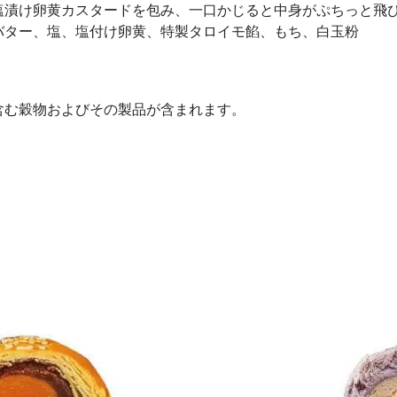
塩漬け卵黄カスタードを包み、一口かじると中身がぷちっと飛
バター、塩、塩付け卵黄、特製タロイモ餡、もち、白玉粉
含む穀物およびその製品が含まれます。