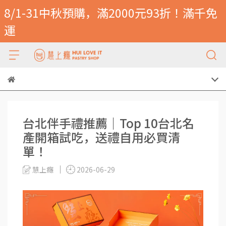
8/1-31中秋預購，滿2000元93折！滿千免
運
台北伴手禮推薦｜Top 10台北名
產開箱試吃，送禮自用必買清
單！
慧上癮
2026-06-29