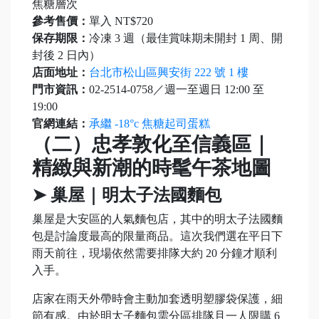
焦糖層次
參考售價：
單入 NT$720
保存期限：
冷凍 3 週（最佳賞味期未開封 1 周、開
封後 2 日內）
店面地址：
台北市松山區興安街 222 號 1 樓
門市資訊：
02-2514-0758／週一至週日 12:00 至
19:00
官網連結：
承繼 -18°c 焦糖起司蛋糕
（二）忠孝敦化至信義區｜
精緻與新潮的時髦午茶地圖
➤ 巢屋｜明太子法國麵包
巢屋是大安區的人氣麵包店，其中的明太子法國麵
包是討論度最高的限量商品。這次我們選在平日下
雨天前往，現場依然需要排隊大約 20 分鐘才順利
入手。
店家在雨天外帶時會主動加套透明塑膠袋保護，細
節有感。由於明太子麵包需分區排隊且一人限購 6