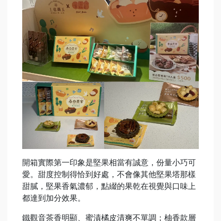
開箱實際第一印象是堅果相當有誠意，份量小巧可
愛。甜度控制得恰到好處，不會像其他堅果塔那樣
甜膩，堅果香氣濃郁，點綴的果乾在視覺與口味上
都達到加分效果。
鐵觀音茶香明顯、蜜漬橘皮清爽不單調；柚香款層