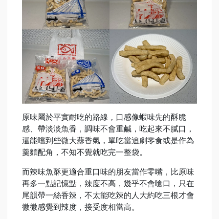
原味屬於平實耐吃的路線，口感像蝦味先的酥脆
感、帶淡淡魚香，調味不會重鹹，吃起來不膩口，
還能嚐到些微大蒜香氣，單吃當追劇零食或是作為
羹麵配角，不知不覺就吃完一整袋。
而辣味魚酥更適合重口味的朋友當作零嘴，比原味
再多一點記憶點，辣度不高，幾乎不會嗆口，只在
尾韻帶一絲香辣，不太能吃辣的人大約吃三根才會
微微感覺到辣度，接受度相當高。