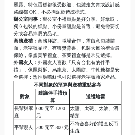
麗露、特色蛋糕都很受歡迎，包裝走文青或設計感
路線都 OK，不必拘泥於傳統樣式。
辦公室同事：
辦公室小禮重點是好分享、好拿取，
獨立包裝的糕點、小份量甜點是首選，避免需要切
分或容易掉屑的品項。
商務送禮：
商務拜訪、職場合作，需留意包裝體
面，老字號品牌、有獲獎背書、包裝大氣的禮盒最
保險，像蛋黃酥禮盒、茶葉禮盒都是常見選擇。
外國友人：
外國友人喜歡「只有台北有的伴手
禮」，像鳳梨酥、烏龍茶、太陽餅、牛軋糖都是安
全選擇；想推廣嚐鮮也可以選擇老字號商家產品。
不同對象的預算與送禮重點參考
建議伴手禮預
對象
送禮地雷
算
長輩與家
600 元至 1200
太甜、太硬、太油、酒
庭
元
精類
不符合喜好的禮盒反而
平輩朋友
300 元至 800 元
生疏