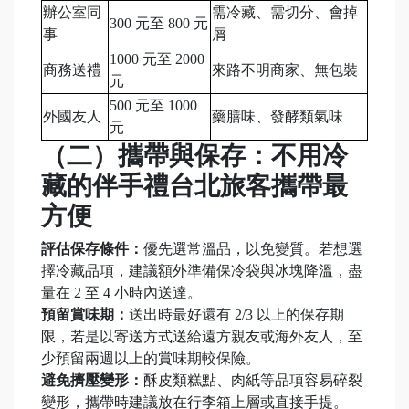
辦公室同
需冷藏、需切分、會掉
300 元至 800 元
事
屑
1000 元至 2000
商務送禮
來路不明商家、無包裝
元
500 元至 1000
外國友人
藥膳味、發酵類氣味
元
（二）攜帶與保存：不用冷
藏的伴手禮台北旅客攜帶最
方便
評估保存條件：
優先選常溫品，以免變質。若想選
擇冷藏品項，建議額外準備保冷袋與冰塊降溫，盡
量在 2 至 4 小時內送達。
預留賞味期：
送出時最好還有 2/3 以上的保存期
限，若是以寄送方式送給遠方親友或海外友人，至
少預留兩週以上的賞味期較保險。
避免擠壓變形：
酥皮類糕點、肉紙等品項容易碎裂
變形，攜帶時建議放在行李箱上層或直接手提。