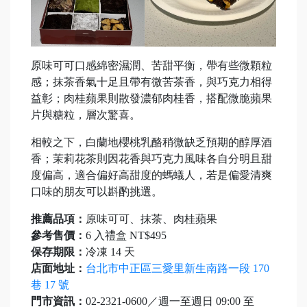
原味可可口感綿密濕潤、苦甜平衡，帶有些微顆粒
感；抹茶香氣十足且帶有微苦茶香，與巧克力相得
益彰；肉桂蘋果則散發濃郁肉桂香，搭配微脆蘋果
片與糖粒，層次驚喜。
相較之下，白蘭地櫻桃乳酪稍微缺乏預期的醇厚酒
香；茉莉花茶則因花香與巧克力風味各自分明且甜
度偏高，適合偏好高甜度的螞蟻人，若是偏愛清爽
口味的朋友可以斟酌挑選。
推薦品項：
原味可可、抹茶、肉桂蘋果
參考售價：
6 入禮盒 NT$495
保存期限：
冷凍 14 天
店面地址：
台北市中正區三愛里新生南路一段 170
巷 17 號
門市資訊：
02-2321-0600／週一至週日 09:00 至