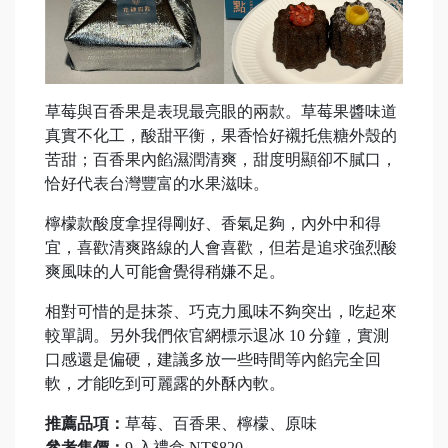
草莓與百香果是表現最亮眼的兩款。草莓果醬味道
真實不化工，酸甜平衡，果香恰好襯托焦糖外殼的
苦甜；百香果內餡濕潤清爽，甜度明顯卻不膩口，
恰好代表台灣豐富的水果滋味。
檸檬款酸度拿捏得剛好、香氣足夠，內外中和得
宜，喜歡清爽路線的人會喜歡，但若是追求強烈酸
爽風味的人可能會覺得稍嫌不足。
相對可惜的是抹茶、巧克力風味不夠突出，吃起來
較單調。另外我們依官網標示退冰 10 分鐘，實測
口感還是偏硬，建議多放一些時間等內餡完全回
軟，才能吃到可麗露的外酥內軟。
推薦品項：
草莓、百香果、檸檬、原味
參考售價：
9 入禮盒 NT$820