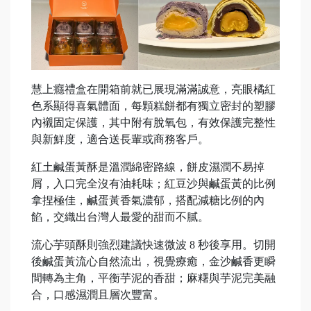
慧上癮禮盒在開箱前就已展現滿滿誠意，亮眼橘紅
色系顯得喜氣體面，每顆糕餅都有獨立密封的塑膠
內襯固定保護，其中附有脫氧包，有效保護完整性
與新鮮度，適合送長輩或商務客戶。
紅土鹹蛋黃酥是溫潤綿密路線，餅皮濕潤不易掉
屑，入口完全沒有油耗味；紅豆沙與鹹蛋黃的比例
拿捏極佳，鹹蛋黃香氣濃郁，搭配減糖比例的內
餡，交織出台灣人最愛的甜而不膩。
流心芋頭酥則強烈建議快速微波 8 秒後享用。切開
後鹹蛋黃流心自然流出，視覺療癒，金沙鹹香更瞬
間轉為主角，平衡芋泥的香甜；麻糬與芋泥完美融
合，口感濕潤且層次豐富。