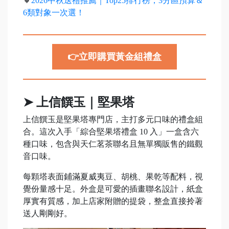
🔸
2026中秋送禮推薦｜Top25排行榜，3分區預算＆
6類對象一次選！
👉立即購買黃金組禮盒
➤ 上信饌玉｜堅果塔
上信饌玉是堅果塔專門店，主打多元口味的禮盒組
合。這次入手「綜合堅果塔禮盒 10 入」一盒含六
種口味，包含與天仁茗茶聯名且無單獨販售的鐵觀
音口味。
每顆塔表面鋪滿夏威夷豆、胡桃、果乾等配料，視
覺份量感十足。外盒是可愛的插畫聯名設計，紙盒
厚實有質感，加上店家附贈的提袋，整盒直接拎著
送人剛剛好。