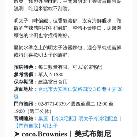
散發，麵包外層酥脆，中間因明太子醬覆蓋而帶點
濕潤，吃起來鬆軟不刮嘴。
明太子口味偏鹹，但香氣濃郁，沒有海鮮腥味，微
微的辛辣感剛好中和鹹鮮，整體不會嗆口，抹醬與
麵包的比例也拿捏得剛好。
屬於水準之上的明太子法國麵包，適合單純想嘗鮮
或特別喜歡明太子的族群。
招牌特色：
每日數量有限、可以冷凍宅配
參考售價：
單入 NT$80
保存期限：
建議當日食用
店面地址：
台北市大安區仁愛路四段 345 巷 4 弄 28
號
門市資訊：
02-8771-0339／週四至週二 12:00 至
19:00（週三公休）
官網連結：
巢屋 【冷凍宅配】明太子冷凍宅配盒
｜
【門市自取】明太子
➤ coco.Brownies｜美式布朗尼