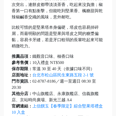
次突出，連餅皮都帶淡淡茶香，吃起來沒負擔；椒
香第一口有點衝擊，但能吃到堅果香、楓糖甜與乾
辣椒鹹香交織的風味，意外耐吃。
比較可惜的是堅果塔本身偏硬，塔皮也容易掉碎
屑，而最明顯的問題是堅果與塔皮之間的糖漿偏
黏，容易卡牙縫，若是牙口較弱的長輩吃起來可能
稍微吃力。
推薦品項：
鐵觀音口味、柚香口味
參考售價：
10入禮盒 NT$500
保存期限：
常溫 30 至 40 天（依據口味不同）
店面地址：
台北市松山區民生東路五段 2-1 號
門市資訊：
02-8787-8186／週一至週日 08:30 至
20:30
其他分店：
中山旗艦店、永康旗艦店、信義旗艦
店、京站時尚廣場、新光三越 A4
官網連結：
上信饌玉【春季限定】綜合堅果塔禮盒
10 入盒