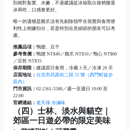
則相對紮實、水嫩，不過建議從冰箱取出後稍微退
冰再吃，口感會更好。
唯一的遺憾是雞爪沒有先剔除指甲在視覺與食用便
利性上稍嫌扣分，若是特別在意細節的朋友可以考
慮。
推薦品項：
鴨翅、豆干
參考售價：
鴨翅 NT$40／雞爪 NT$10／鴨心 NT$60
／豆乾 NT$35
保存期限：
建議當日食用，冷藏 3 天／冷凍 20 天
店面地址：
台北市武昌街二段 55 號（西門町徒步
區內）
門市資訊：
02-2361-5588／週一至週日 10:00 至
22:00
官網連結：
老天祿 冷滷味
（四）士林、淡水與貓空｜
郊區一日遊必帶的限定美味