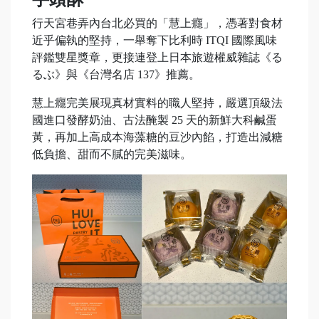
行天宮巷弄內台北必買的「慧上癮」，憑著對食材
近乎偏執的堅持，一舉奪下比利時 ITQI 國際風味
評鑑雙星獎章，更接連登上日本旅遊權威雜誌《る
るぶ》與《台灣名店 137》推薦。
慧上癮完美展現真材實料的職人堅持，嚴選頂級法
國進口發酵奶油、古法醃製 25 天的新鮮大科鹹蛋
黃，再加上高成本海藻糖的豆沙內餡，打造出減糖
低負擔、甜而不膩的完美滋味。