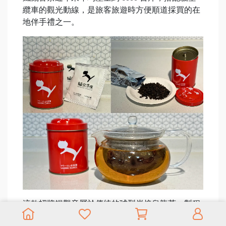
纜車的觀光動線，是旅客旅遊時方便順道採買的在
地伴手禮之一。
這款招牌鐵觀音屬於傳統的球型炭焙烏龍茶，製程
強調重發酵、中重烘焙。茶界常以「美如觀音，重