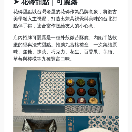
➤ 花磚甜點｜可麗露
花磚甜點以台灣老屋的花磚作為品牌意象，將復古
美學融入主視覺，打造出兼具視覺與美味的台北甜
點伴手禮，適合當作送給友人的小心意。
店內招牌可麗露是一種外殼微苦酥脆、內餡半熟軟
嫩的經典法式甜點。推薦九宮格禮盒，一次集結原
味、焦糖、抹茶、巧克力、花生、百香果、芋頭、
草莓與檸檬等九種豐富口味。