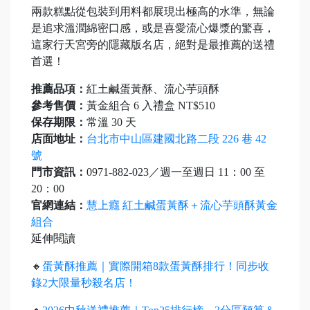
兩款糕點從包裝到用料都展現出極高的水準，無論
是追求溫潤綿密口感，或是喜愛流心爆漿的驚喜，
這家行天宮旁的隱藏版名店，絕對是最推薦的送禮
首選！
推薦品項：
紅土鹹蛋黃酥、流心芋頭酥
參考售價：
黃金組合 6 入禮盒 NT$510
保存期限：
常溫 30 天
店面地址：
台北市中山區建國北路二段 226 巷 42
號
門市資訊：
0971-882-023／週一至週日 11：00 至
20：00
官網連結：
慧上癮 紅土鹹蛋黃酥＋流心芋頭酥黃金
組合
延伸閱讀
🔸
蛋黃酥推薦｜實際開箱8款蛋黃酥排行！同步收
錄2大限量秒殺名店！