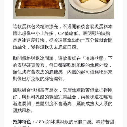
這款蛋糕包裝精緻漂亮，不過開箱後會發現蛋糕本
體比想像中小上許多，CP 值略低。最明顯的缺點
是退冰速度較快，從冷凍庫拿出約十五分鐘就會開
始融化，變得濕軟失去脆皮口感。
拋開價格與退冰問題，這款蛋糕在「冷凍狀態」下
的表現確實優秀，每口都能吃到脆脆的焦糖外殼，
類似烤布蕾表皮的脆糖感，內層的起司蛋糕吃起來
則像巴斯克般的綿密濃郁。
風味組合也相當有層次，表層焦糖微苦但拿捏得剛
好，與起司乳酪的微酸完美融合，兩種味道在嘴裡
漸進展開，整體甜度不會過高，屬於成熟大人系的
甜點風格。
招牌特色：
-18°c 如冰淇淋般的冰脆口感、獨特苦甜