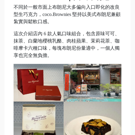
不同於一般市面上布朗尼大多偏向入口即化的改良
型生巧克力，coco.Brownies 堅持以美式布朗尼兼顧
紮實與鬆軟口感。
這次介紹店內 6 款人氣口味組合，包含原味可可、
抹茶、白蘭地櫻桃乳酪、肉桂蘋果、茉莉花茶、咖
啡摩卡六種口味，每塊布朗尼份量適中，一個人獨
享也完全無負擔。