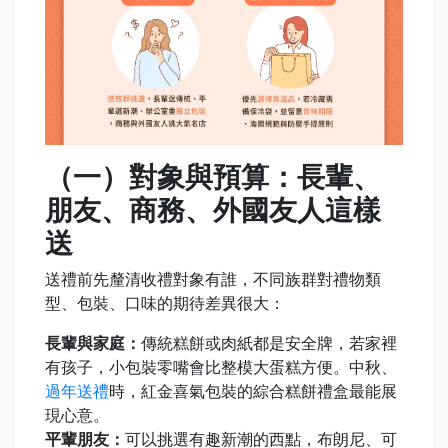
（一）對象與預算：長輩、
朋友、商務、外國友人這樣
送
送禮前先釐清收禮對象有誰，不同族群對禮物類
型、包裝、口味的期待差異很大：
長輩與家庭：
傳統糕餅或肉紙都是安全牌，若家裡
有孩子，小包裝零嘴會比整模大蛋糕方便。中秋、
過年送禮
時，紅金喜氣包裝的綜合糕餅禮盒最能展
現心意。
平輩朋友：
可以挑選有趣新潮的西點，布朗尼、可