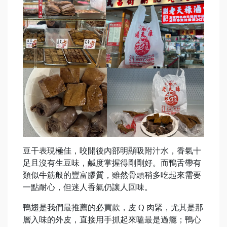
豆干表現極佳，咬開後內部明顯吸附汁水，香氣十
足且沒有生豆味，鹹度掌握得剛剛好。而鴨舌帶有
類似牛筋般的豐富膠質，雖然骨頭稍多吃起來需要
一點耐心，但迷人香氣仍讓人回味。
鴨翅是我們最推薦的必買款，皮 Q 肉緊，尤其是那
層入味的外皮，直接用手抓起來嗑最是過癮；鴨心