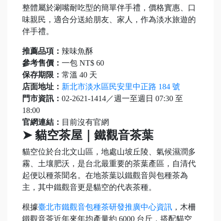
整體屬於涮嘴耐吃型的簡單伴手禮，價格實惠、口
味親民，適合分送給朋友、家人，作為淡水旅遊的
伴手禮。
推薦品項：
辣味魚酥
參考售價：
一包 NT$ 60
保存期限：
常溫 40 天
店面地址：
新北市淡水區民安里中正路 184 號
門市資訊：
02-2621-1414／週一至週日 07:30 至
18:00
官網連結：
目前沒有官網
➤ 貓空茶屋｜鐵觀音茶葉
貓空位於台北文山區，地處山坡丘陵、氣候濕潤多
霧、土壤肥沃，是台北最重要的茶葉產區，自清代
起便以種茶聞名。在地茶葉以鐵觀音與包種茶為
主，其中鐵觀音更是貓空的代表茶種。
根據
臺北市鐵觀音包種茶研發推廣中心資訊
，木柵
鐵觀音茶近年來年均產量約 6000 台斤，搭配貓空