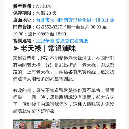
參考售價：
NT$370
保存期限：
常溫 20 天
店面地址：
台北市大同區南芳里迪化街一段 311 號
門市資訊：
02-2552-8327／週一至週六 08:00 至
19:00；週日 08:00 至 18:00
官網連結：
江記華隆 香脆杏仁豬肉紙
➤ 老天祿｜常溫滷味
來到西門町，絕對不能錯過老天祿滷味。在西門町
有兩間老天祿，分別是武昌街的「老天祿」與成都
路的「上海老天祿」，兩店各有忠實粉絲，這次我
們選擇人潮較多的武昌街謝記。
有趣的是，原先不知道鴨舌是按份賣不單售，當我
們點「一個」時，店員親切說沒有單賣，卻大方夾
了一個到袋子內說請我們吃，這種人情味讓人還沒
品嚐就先留下好印象。