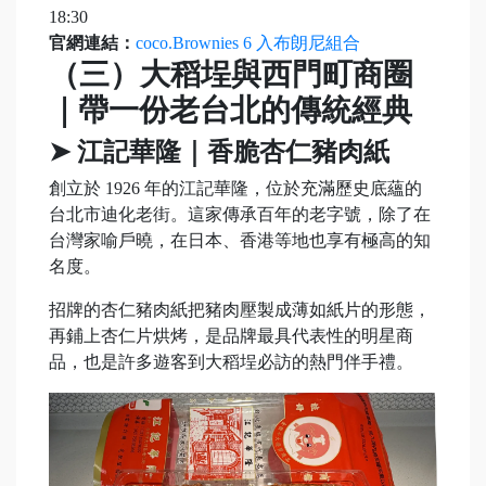
18:30
官網連結：
coco.Brownies 6 入布朗尼組合
（三）大稻埕與西門町商圈
｜帶一份老台北的傳統經典
➤ 江記華隆｜香脆杏仁豬肉紙
創立於 1926 年的江記華隆，位於充滿歷史底蘊的
台北市迪化老街。這家傳承百年的老字號，除了在
台灣家喻戶曉，在日本、香港等地也享有極高的知
名度。
招牌的杏仁豬肉紙把豬肉壓製成薄如紙片的形態，
再鋪上杏仁片烘烤，是品牌最具代表性的明星商
品，也是許多遊客到大稻埕必訪的熱門伴手禮。