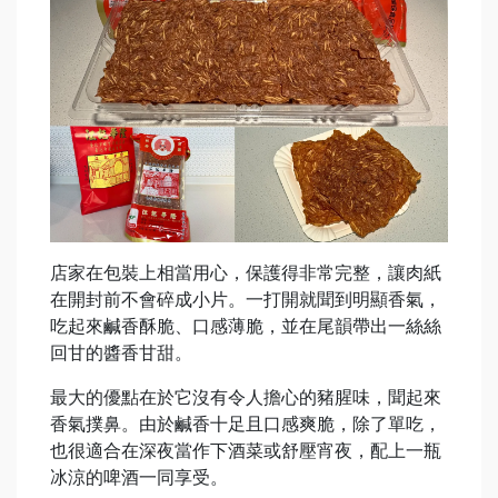
店家在包裝上相當用心，保護得非常完整，讓肉紙
在開封前不會碎成小片。一打開就聞到明顯香氣，
吃起來鹹香酥脆、口感薄脆，並在尾韻帶出一絲絲
回甘的醬香甘甜。
最大的優點在於它沒有令人擔心的豬腥味，聞起來
香氣撲鼻。由於鹹香十足且口感爽脆，除了單吃，
也很適合在深夜當作下酒菜或舒壓宵夜，配上一瓶
冰涼的啤酒一同享受。