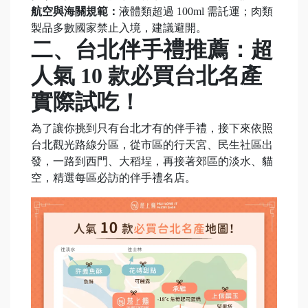
航空與海關規範：
液體類超過 100ml 需託運；肉類
製品多數國家禁止入境，建議避開。
二、台北伴手禮推薦：超
人氣 10 款必買台北名產
實際試吃！
為了讓你挑到只有台北才有的伴手禮，接下來依照
台北觀光路線分區，從市區的行天宮、民生社區出
發，一路到西門、大稻埕，再接著郊區的淡水、貓
空，精選每區必訪的伴手禮名店。