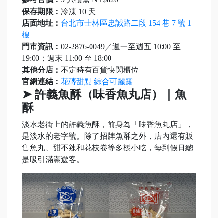
保存期限：
冷凍 10 天
店面地址：
台北市士林區忠誠路二段 154 巷 7 號 1
樓
門市資訊：
02-2876-0049／週一至週五 10:00 至
19:00；週末 11:00 至 18:00
其他分店：
不定時有百貨快閃櫃位
官網連結：
花磚甜點 綜合可麗露
➤ 許義魚酥（味香魚丸店）｜魚
酥
淡水老街上的許義魚酥，前身為「味香魚丸店」，
是淡水的老字號。除了招牌魚酥之外，店內還有販
售魚丸、甜不辣和花枝卷等多樣小吃，每到假日總
是吸引滿滿遊客。