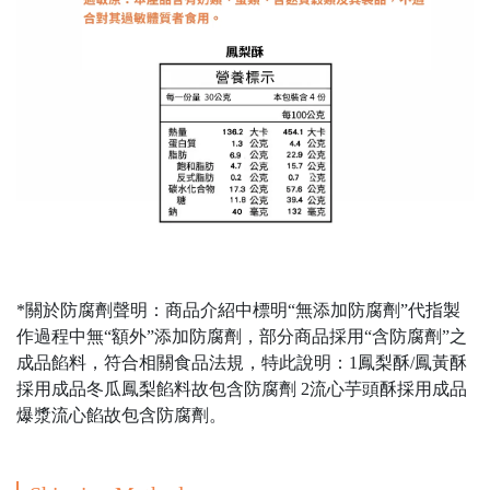
*關於防腐劑聲明：商品介紹中標明“無添加防腐劑”代指製
作過程中無“額外”添加防腐劑，部分商品採用“含防腐劑”之
成品餡料，符合相關食品法規，特此說明：1鳳梨酥/鳳黃酥
採用成品冬瓜鳳梨餡料故包含防腐劑 2流心芋頭酥採用成品
爆漿流心餡故包含防腐劑。