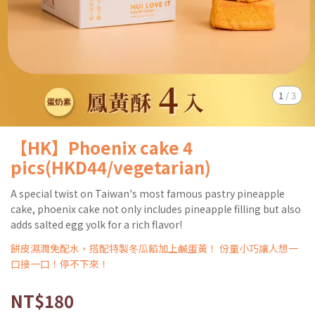
1
/
3
【HK】Phoenix cake 4
pics(HKD44/vegetarian)
A special twist on Taiwan's most famous pastry pineapple
cake, phoenix cake not only includes pineapple filling but also
adds salted egg yolk for a rich flavor!
餅皮濕潤免配水，搭配特製冬瓜餡加上鹹蛋黃！ 份量小巧讓人想一
口接一口！停不下來！
NT$180