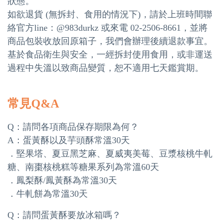
狀態。
如欲退貨 (無拆封、食用的情況下)，請於上班時間聯
絡官方line：@983durkz 或來電 02-2506-8661，並將
商品包裝收放回原箱子，我們會辦理後續退款事宜。
基於食品衛生與安全，一經拆封使用食用，或非運送
過程中失溫以致商品變質，恕不適用七天鑑賞期。
常見Q&A
Q：請問各項商品保存期限為何？
A：蛋黃酥以及芋頭酥常溫30天
．堅果塔、夏豆黑芝麻、夏威夷美莓、豆漿核桃牛軋
糖、南棗核桃糕等糖果系列為常溫60天
．鳳梨酥/鳳黃酥為常溫30天
．牛軋餅為常溫30天
Q：請問蛋黃酥要放冰箱嗎？