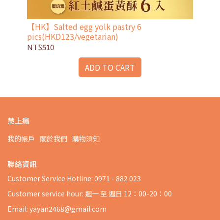
【HK】Salted egg yolk pastry 6
【HK
pics(HKD123/vegetarian)
pic
NT$510
NT
ADD TO CART
慧上癮
我的帳戶
關於我們
購物須知
聯絡資訊
Customer Service Hotline: 0971 - 882 023
Customer service hour: 週一 至 週日 12：00-20：00
Email: yayan2468@gmail.com