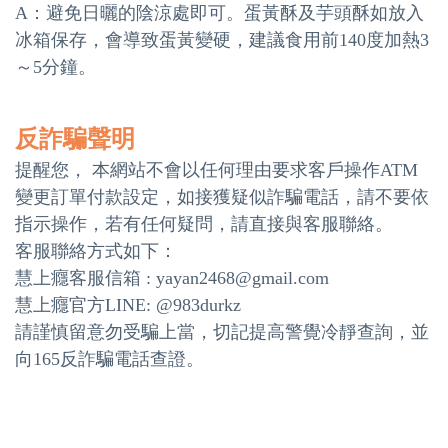
A：避免日曬的陰涼處即可。蛋黃酥及芋頭酥如放入
冰箱保存，會導致蛋黃變硬，建議食用前140度加熱3
～5分鐘。
反詐騙聲明
提醒您， 本網站不會以任何理由要求客戶操作ATM
變更訂單付款設定，如接獲疑似詐騙電話，請不要依
指示操作，若有任何疑問，請直接與客服聯絡。
客服聯絡方式如下：
慧上癮客服信箱 : yayan2468@gmail.com
慧上癮官方LINE: @983durkz
請謹慎留意勿受騙上當，切記提高警覺冷靜查詢，並
向165反詐騙電話查證。