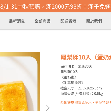
8/1-31中秋預購，滿2000元93折！滿千免運
最新消息
全部商品
配送香港
關於我們
鳳梨酥10入（蛋奶
保存期限：常溫30天
鳳梨酥10入
《蛋奶素》
《附專屬提袋》
禮盒尺寸：21.5x16x5.5cm
順豐香港(計費材積)：0.6kg
酥軟餅皮濕潤免配水，搭配特製