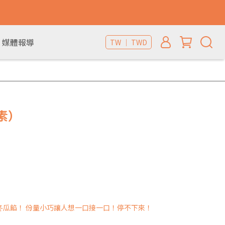
媒體報導
TW ｜ TWD
素）
冬瓜餡！ 份量小巧讓人想一口接一口！停不下來！