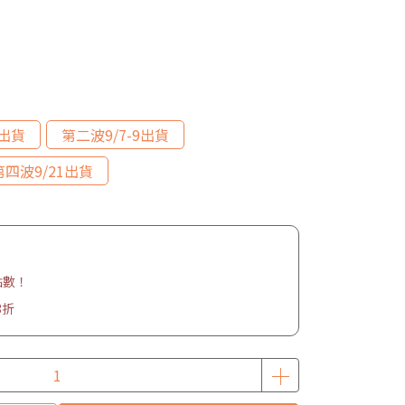
2出貨
第二波9/7-9出貨
第四波9/21出貨
點數！
3折