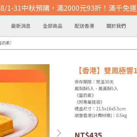
8/1-31中秋預購，滿2000元93折！滿千免運
最新消息
全部商品
配送香港
關於我們
/蛋奶素）
【香港】雙鳳極響1
保存期限：常溫30天
鳳梨酥5入、鳳黃酥5入
《蛋奶素》
《附專屬提袋》
禮盒尺寸：21.5x16x5.5cm
順豐香港(計費材積)：0.5kg
NT$435