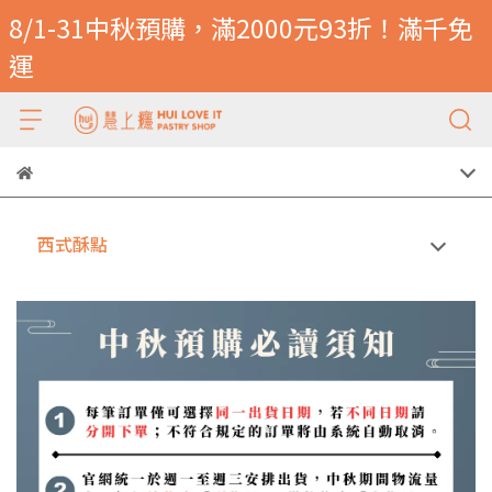
8/1-31中秋預購，滿2000元93折！滿千免
運
西式酥點