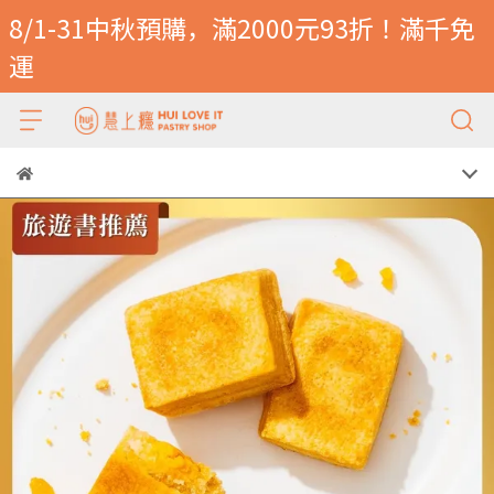
8/1-31中秋預購，滿2000元93折！滿千免
運