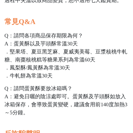
過程中失溫以致商品變質，恕不適用七天鑑賞期。
常見Q&A
Q：請問各項商品保存期限為何？
A：蛋黃酥以及芋頭酥常溫30天
．堅果塔、夏豆黑芝麻、夏威夷美莓、豆漿核桃牛軋
糖、南棗核桃糕等糖果系列為常溫60天
．鳳梨酥/鳳黃酥為常溫30天
．牛軋餅為常溫30天
Q：請問蛋黃酥要放冰箱嗎？
A：避免日曬的陰涼處即可。蛋黃酥及芋頭酥如放入
冰箱保存，會導致蛋黃變硬，建議食用前140度加熱3
～5分鐘。