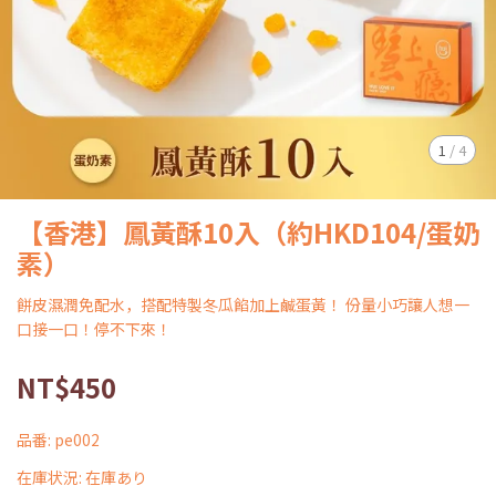
1
/
4
【香港】鳳黃酥10入（約HKD104/蛋奶
素）
餅皮濕潤免配水，搭配特製冬瓜餡加上鹹蛋黃！ 份量小巧讓人想一
口接一口！停不下來！
NT$450
品番:
pe002
在庫状況:
在庫あり