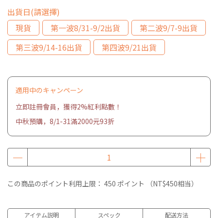
出貨日(請選擇)
現貨
第一波8/31-9/2出貨
第二波9/7-9出貨
第三波9/14-16出貨
第四波9/21出貨
適用中のキャンペーン
立即註冊會員，獲得2%紅利點數！
中秋預購，8/1-31滿2000元93折
この商品のポイント利用上限：
450
ポイント （
NT$450
相当）
アイテム説明
スペック
配送方法