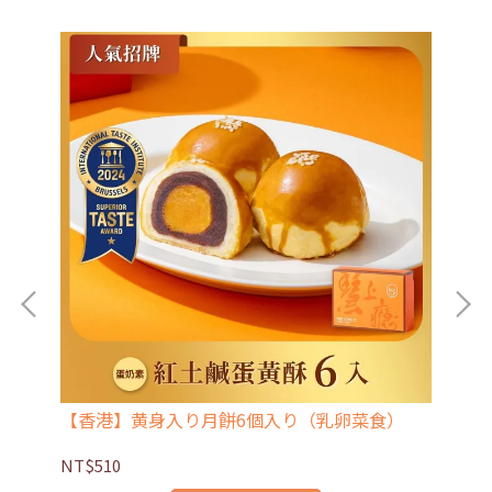
）
【香港】黄身入り月餅6個入り（乳卵菜食）
【
NT$510
NT