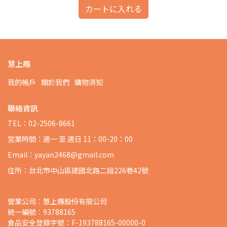
カートに入れる
慧上癮
我的帳戶
關於我們
購物須知
聯絡資訊
TEL：02-2506-8661
営業時間：週一 至 週日 11：00-20：00
Email：yayan2468@gmail.com
住所：台北市中山區建國北路二段226巷42號
營業公司︰慧上癮股份有限公司
統一編號︰93788165
食品安全登錄字號：F-193788165-00000-0