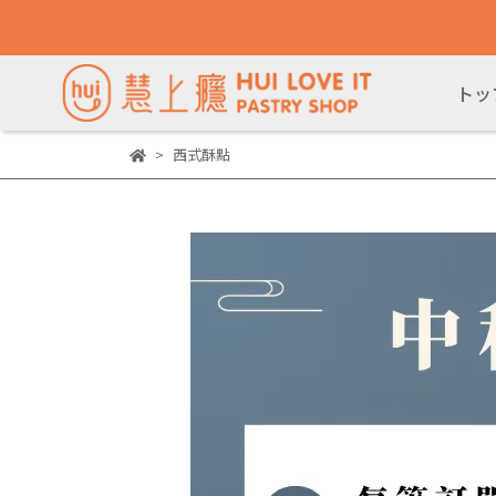
トッ
西式酥點