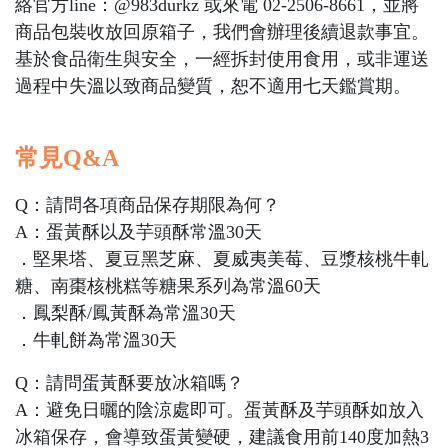
絡官方line：@983durkz 或來電 02-2506-8661，並將
商品包裝收放回原箱子，我們會辦理後續退款事宜。
基於食品衛生與安全，一經拆封使用食用，或非運送
過程中失溫以致商品變質，恕不適用七天鑑賞期。
常見Q&A
Q：請問各項商品保存期限為何？
​​​​​​​A：蛋黃酥以及芋頭酥常溫30天
．堅果塔、夏豆黑芝麻、夏威夷美莓、豆漿核桃牛軋
糖、南棗核桃糕等糖果系列為常溫60天
．鳳梨酥/鳳黃酥為常溫30天
．牛軋餅為常溫30天
Q：請問蛋黃酥要放冰箱嗎？
A：避免日曬的陰涼處即可。蛋黃酥及芋頭酥如放入
冰箱保存，會導致蛋黃變硬，建議食用前140度加熱3