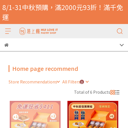
8/1-31中秋預購，滿2000元93折！滿千免
運
Home page recommend
Store Recommendations
All Filters
Total of 6 Products