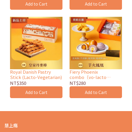
Add to Cart
Add to Cart
Royal Danish Pastry
Fiery Phoenix
Stick (Lacto-Vegetarian)
combo（vo-lacto
vegetarian）
NT$350
NT$280
Add to Cart
Add to Cart
慧上癮